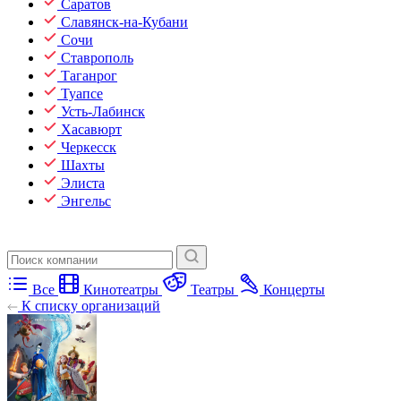
Саратов
Славянск-на-Кубани
Сочи
Ставрополь
Таганрог
Туапсе
Усть-Лабинск
Хасавюрт
Черкесск
Шахты
Элиста
Энгельс
Все
Кинотеатры
Театры
Концерты
К списку организаций