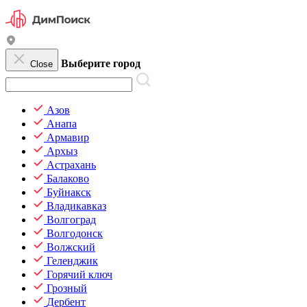
Выберите город
Close
Азов
Анапа
Армавир
Архыз
Астрахань
Балаково
Буйнакск
Владикавказ
Волгоград
Волгодонск
Волжский
Геленджик
Горячий ключ
Грозный
Дербент