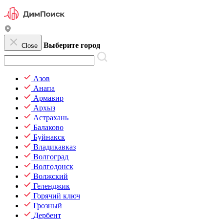
Выберите город
Close
Азов
Анапа
Армавир
Архыз
Астрахань
Балаково
Буйнакск
Владикавказ
Волгоград
Волгодонск
Волжский
Геленджик
Горячий ключ
Грозный
Дербент