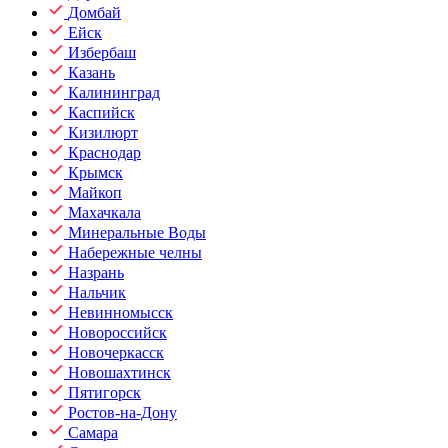
Домбай
Ейск
Избербаш
Казань
Калининград
Каспийск
Кизилюрт
Краснодар
Крымск
Майкоп
Махачкала
Минеральные Воды
Набережные челны
Назрань
Нальчик
Невинномысск
Новороссийск
Новочеркасск
Новошахтинск
Пятигорск
Ростов-на-Дону
Самара