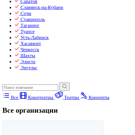
Саратов
Славянск-на-Кубани
Сочи
Ставрополь
Таганрог
Туапсе
Усть-Лабинск
Хасавюрт
Черкесск
Шахты
Элиста
Энгельс
Все
Кинотеатры
Театры
Концерты
Все организации