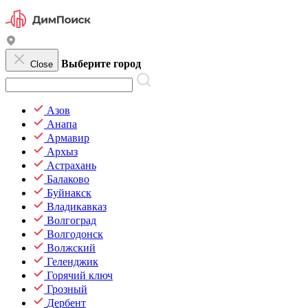
Выберите город
Close
Азов
Анапа
Армавир
Архыз
Астрахань
Балаково
Буйнакск
Владикавказ
Волгоград
Волгодонск
Волжский
Геленджик
Горячий ключ
Грозный
Дербент