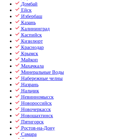
Домбай
Ейск
Избербаш
Казань
Калининград
Каспийск
Кизилюрт
Краснодар
Крымск
Майкоп
Махачкала
Минеральные Воды
Набережные челны
Назрань
Нальчик
Невинномысск
Новороссийск
Новочеркасск
Новошахтинск
Пятигорск
Ростов-на-Дону
Самара