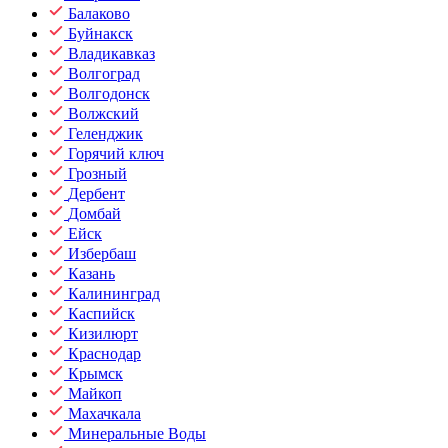
Балаково
Буйнакск
Владикавказ
Волгоград
Волгодонск
Волжский
Геленджик
Горячий ключ
Грозный
Дербент
Домбай
Ейск
Избербаш
Казань
Калининград
Каспийск
Кизилюрт
Краснодар
Крымск
Майкоп
Махачкала
Минеральные Воды