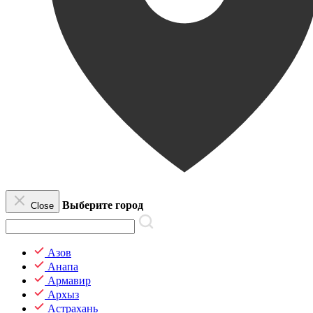
Выберите город
Close
Азов
Анапа
Армавир
Архыз
Астрахань