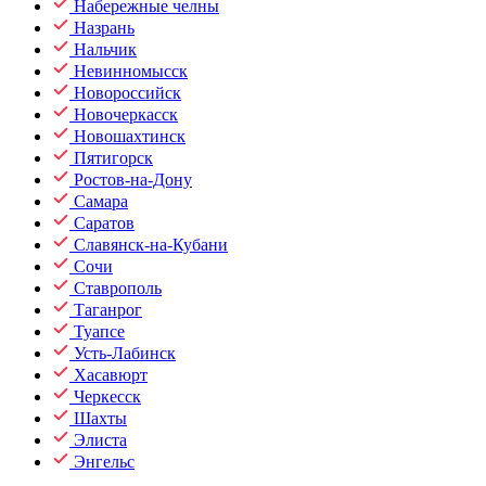
Набережные челны
Назрань
Нальчик
Невинномысск
Новороссийск
Новочеркасск
Новошахтинск
Пятигорск
Ростов-на-Дону
Самара
Саратов
Славянск-на-Кубани
Сочи
Ставрополь
Таганрог
Туапсе
Усть-Лабинск
Хасавюрт
Черкесск
Шахты
Элиста
Энгельс