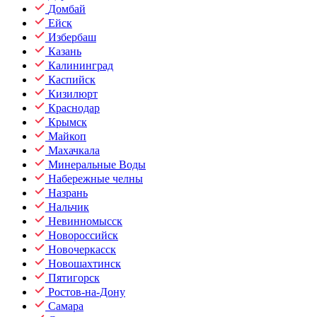
Домбай
Ейск
Избербаш
Казань
Калининград
Каспийск
Кизилюрт
Краснодар
Крымск
Майкоп
Махачкала
Минеральные Воды
Набережные челны
Назрань
Нальчик
Невинномысск
Новороссийск
Новочеркасск
Новошахтинск
Пятигорск
Ростов-на-Дону
Самара