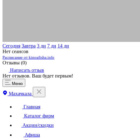
Сегодня
Завтра
3 дн
7 дн
14 дн
Нет сеансов
Расписание от kinoafisha.info
Отзывы (
0
)
Написать отзыв
Нет отзывов. Ваш будет первым!
Меню
Махачкала
Главная
Каталог фирм
Акции/скидки
Афиша