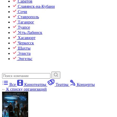
Саратов
Славянск-на-Кубани
Сочи
Ставрополь
Таганрог
Туапсе
Усть-Лабинск
Хасавюрт
Черкесск
Шахты
Элиста
Энгельс
Все
Кинотеатры
Театры
Концерты
К списку организаций