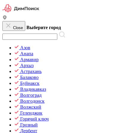
Выберите город
Close
Азов
Анапа
Армавир
Архыз
Астрахань
Балаково
Буйнакск
Владикавказ
Волгоград
Волгодонск
Волжский
Геленджик
Горячий ключ
Грозный
Дербент