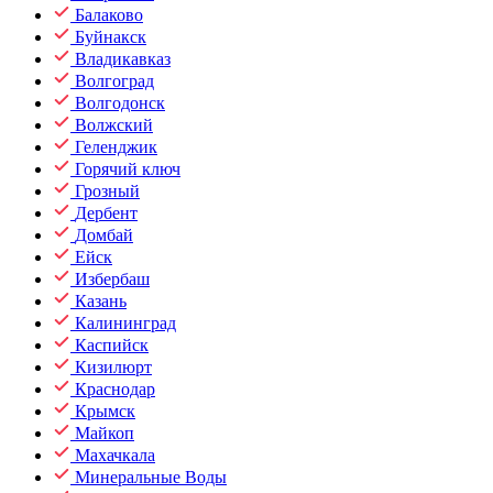
Балаково
Буйнакск
Владикавказ
Волгоград
Волгодонск
Волжский
Геленджик
Горячий ключ
Грозный
Дербент
Домбай
Ейск
Избербаш
Казань
Калининград
Каспийск
Кизилюрт
Краснодар
Крымск
Майкоп
Махачкала
Минеральные Воды