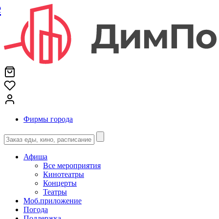
е
Фирмы города
Афиша
Все мероприятия
Кинотеатры
Концерты
Театры
Моб.приложение
Погода
Поддержка