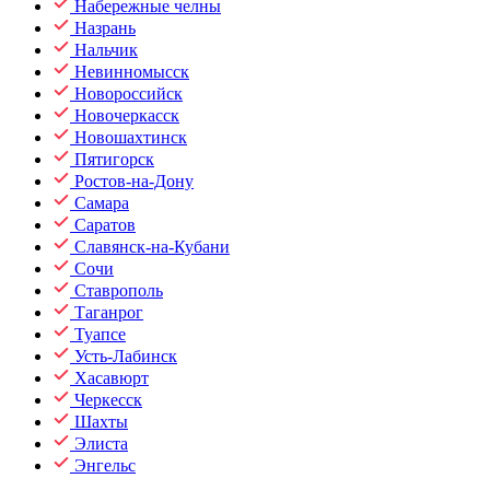
Набережные челны
Назрань
Нальчик
Невинномысск
Новороссийск
Новочеркасск
Новошахтинск
Пятигорск
Ростов-на-Дону
Самара
Саратов
Славянск-на-Кубани
Сочи
Ставрополь
Таганрог
Туапсе
Усть-Лабинск
Хасавюрт
Черкесск
Шахты
Элиста
Энгельс