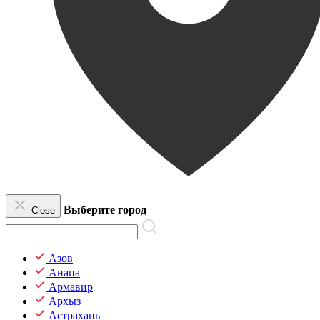
Выберите город
Close
Азов
Анапа
Армавир
Архыз
Астрахань