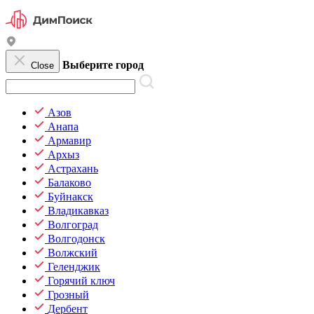
Выберите город
Close
Азов
Анапа
Армавир
Архыз
Астрахань
Балаково
Буйнакск
Владикавказ
Волгоград
Волгодонск
Волжский
Геленджик
Горячий ключ
Грозный
Дербент