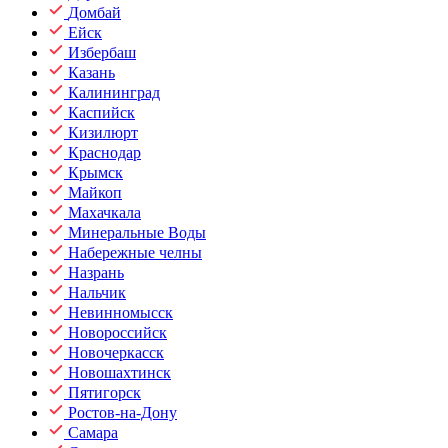
Домбай
Ейск
Избербаш
Казань
Калининград
Каспийск
Кизилюрт
Краснодар
Крымск
Майкоп
Махачкала
Минеральные Воды
Набережные челны
Назрань
Нальчик
Невинномысск
Новороссийск
Новочеркасск
Новошахтинск
Пятигорск
Ростов-на-Дону
Самара