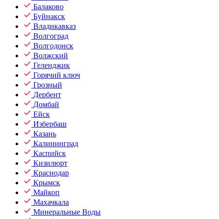
Балаково
Буйнакск
Владикавказ
Волгоград
Волгодонск
Волжский
Геленджик
Горячий ключ
Грозный
Дербент
Домбай
Ейск
Избербаш
Казань
Калининград
Каспийск
Кизилюрт
Краснодар
Крымск
Майкоп
Махачкала
Минеральные Воды