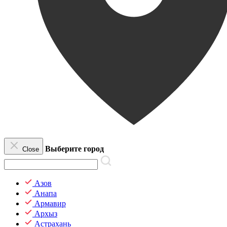
Выберите город
Close
Азов
Анапа
Армавир
Архыз
Астрахань