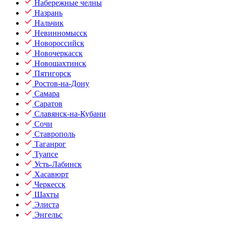
Набережные челны
Назрань
Нальчик
Невинномысск
Новороссийск
Новочеркасск
Новошахтинск
Пятигорск
Ростов-на-Дону
Самара
Саратов
Славянск-на-Кубани
Сочи
Ставрополь
Таганрог
Туапсе
Усть-Лабинск
Хасавюрт
Черкесск
Шахты
Элиста
Энгельс