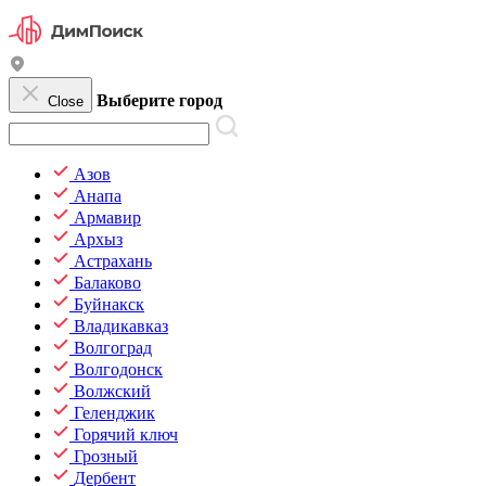
Выберите город
Close
Азов
Анапа
Армавир
Архыз
Астрахань
Балаково
Буйнакск
Владикавказ
Волгоград
Волгодонск
Волжский
Геленджик
Горячий ключ
Грозный
Дербент