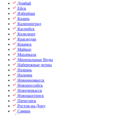
Домбай
Ейск
Избербаш
Казань
Калининград
Каспийск
Кизилюрт
Краснодар
Крымск
Майкоп
Махачкала
Минеральные Воды
Набережные челны
Назрань
Нальчик
Невинномысск
Новороссийск
Новочеркасск
Новошахтинск
Пятигорск
Ростов-на-Дону
Самара